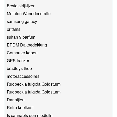
Beste strijkijzer
Metalen Wanddecoratie
samsung galaxy
britains
sultan 9 parfum
EPDM Dakbedekking
Computer kopen
GPS tracker
bradleys thee
motoraccessoires
Rudbeckia fulgida Goldsturm
Rudbeckia fulgida Goldsturm
Dartpijlen
Retro koelkast
Is cannabis een medicijn