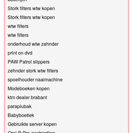
Stork filters wtw kopen
Stork filters wtw kopen
wtw filters
wtw filters
onderhoud wtw zehnder
print on dvd
PAW Patrol slippers
zehnder stork wtw filters
spoelhouder naaimachine
Modeboeken kopen
ktm dealer brabant
paraplubak
Babyboetiek
Gebruikte server kopen
Oral-B Pro aanbieding