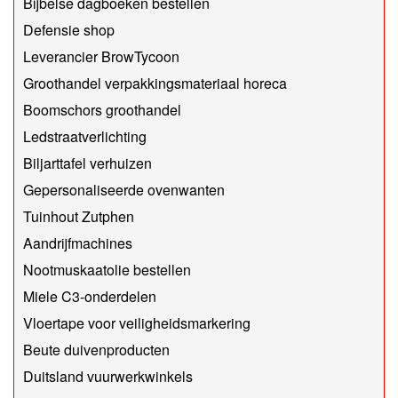
Bijbelse dagboeken bestellen
Defensie shop
Leverancier BrowTycoon
Groothandel verpakkingsmateriaal horeca
Boomschors groothandel
Ledstraatverlichting
Biljarttafel verhuizen
Gepersonaliseerde ovenwanten
Tuinhout Zutphen
Aandrijfmachines
Nootmuskaatolie bestellen
Miele C3-onderdelen
Vloertape voor veiligheidsmarkering
Beute duivenproducten
Duitsland vuurwerkwinkels