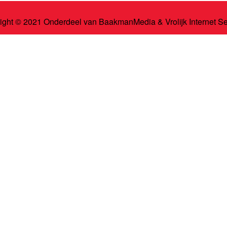
ight © 2021 Onderdeel van
BaakmanMedia
&
Vrolijk Internet S