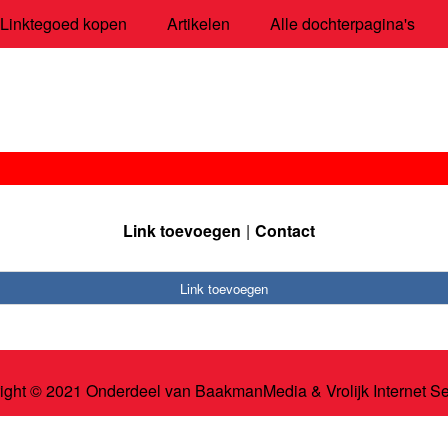
Linktegoed kopen
Artikelen
Alle dochterpagina's
Link toevoegen
Contact
Link toevoegen
ight © 2021 Onderdeel van
BaakmanMedia
&
Vrolijk Internet S